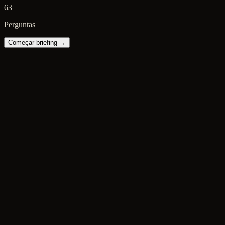
63
Perguntas
Começar briefing →